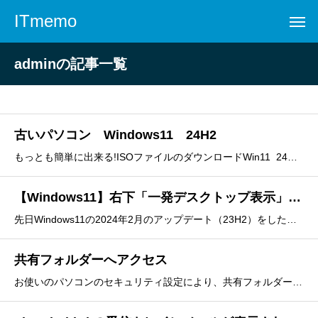
ITmemo
adminの記事一覧
古いパソコン Windows11 24H2
もっとも簡単に出来る!ISOファイルのダウンロードWin11_24H2_Japaneze x64.isoISOマウント①コマンド 管理者として実行②マウントDVDへ移行コマンド例： D:③ 「setup /product server」-&gt; Enter
【Windows11】右下「一発デスクトップ表示」が消えた！ → 復活！
先日Windows11の2024年2月のアップデート（23H2）をしたら、画面下タスクバーの右端（画面ギリギリのほんとに一番右端）をクリックすることで全ウィンドウを最小化し、「一発デスクトップ表示」する機能がなくなってしまった。最下段タスクバー右端には、「Copilot」が配置され、どうやらデフ
共有フォルダーへアクセス
お使いのパソコンのセキュリティ設定により、共有フォルダーへのアクセスがブロックされている状態です。下記対処内容をご確認ください。●対処1 Windows 資格情報を追加するWindows資格情報を追加し、共有フォルダーへアクセスできるかお試しください。1.キーボードの［