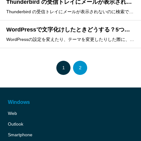
Thunderbird の受信トレイにメールが表示されないのに検索では見つかる
Thunderbird の受信トレイにメールが表示されないのに検索では見つかる場合は、受信トレイのメッセージリストとメールデータが整合していない可能性があります。この場合は、受信トレイのフォルダーを修復することで、Inbox ファイルから Inbox.msf を再生成して修復できます。修復手
WordPressで文字化けしたときどうする？5つの原因と解決法
WordPressの設定を変えたり、テーマを変更したりした際に、文字化けしてしまった経験がある人もいるのではないでしょうか。WordPressサイトが文字化けする原因はいくつかありますが、いざというときに慌てないように対処法について知っておくことが大切です。文字化けを素早く解消できなければ、その間に
1
2
Windows
Web
Outlook
Smartphone